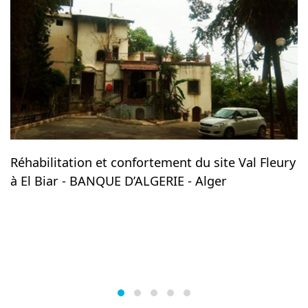
Réhabilitation et confortement du site Val Fleury
à El Biar - BANQUE D’ALGERIE - Alger
R
d
S